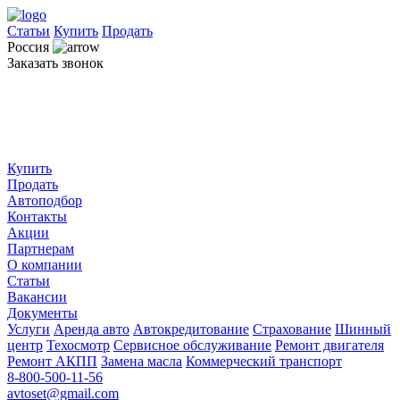
Статьи
Купить
Продать
Россия
Заказать звонок
Купить
Продать
Автоподбор
Контакты
Акции
Партнерам
О компании
Статьи
Вакансии
Документы
Услуги
Аренда авто
Автокредитование
Страхование
Шинный
центр
Техосмотр
Сервисное обслуживание
Ремонт двигателя
Ремонт АКПП
Замена масла
Коммерческий транспорт
8-800-500-11-56
avtoset@gmail.com