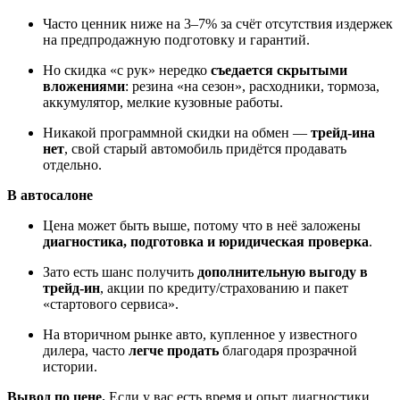
Часто ценник ниже на 3–7% за счёт отсутствия издержек
на предпродажную подготовку и гарантий.
Но скидка «с рук» нередко
съедается скрытыми
вложениями
: резина «на сезон», расходники, тормоза,
аккумулятор, мелкие кузовные работы.
Никакой программной скидки на обмен —
трейд-ина
нет
, свой старый автомобиль придётся продавать
отдельно.
В автосалоне
Цена может быть выше, потому что в неё заложены
диагностика, подготовка и юридическая проверка
.
Зато есть шанс получить
дополнительную выгоду в
трейд-ин
, акции по кредиту/страхованию и пакет
«стартового сервиса».
На вторичном рынке авто, купленное у известного
дилера, часто
легче продать
благодаря прозрачной
истории.
Вывод по цене.
Если у вас есть время и опыт диагностики,