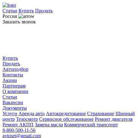
Статьи
Купить
Продать
Россия
Заказать звонок
Купить
Продать
Автоподбор
Контакты
Акции
Партнерам
О компании
Статьи
Вакансии
Документы
Услуги
Аренда авто
Автокредитование
Страхование
Шинный
центр
Техосмотр
Сервисное обслуживание
Ремонт двигателя
Ремонт АКПП
Замена масла
Коммерческий транспорт
8-800-500-11-56
avtoset@gmail.com